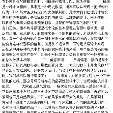
在处理具体的随机事件时，用概率作指导，以几率为依据。 　　概率
是一种未来指南，几率是一种历史数据。概率可以从宏观上把握各种
行为，却不能对某次特定的行为加以判断。几率对我们处理具体随机
事件时更有帮助，是实际指导性的依据。以准确的统计几率为依据，
以科学的概率为指导来预测彩票，是我们破译彩票的制胜法宝。 　　
言归正传。概率均等原理是概率论的基本原理在彩票中最常见、最广
泛的运用。意思是说，彩票摇奖是一个随机的过程，所以从理论上来
说，每一个备选号码在每一期中被摇出的概率是相同的，在短期内可
能会有这样或那样的偏差，但是从长远来看，不论是从理论上来说，
还是从中外各种彩票中奖号码的实际统计表来看，每个备选号码的摇
出概率又是基本均等的，即每个号码或某几类数量相等的号码被摇出
的总次数基本相等。 　　二、偏态原理 　　所谓偏态－指的是某个
指标未开出的期数与该出期数的百分比。（偏态指数＝未开出天数÷平
均开出期数X100%. 经验告诉我们，当某个指标偏态指数达到500％
时，我们就可以进行追捧了） 　　很明显，如果摇奖过程是一个完全
随机的过程，那么号码分析存在的必要性就很小了，但现实情况并非
如此。 　　大家都见过风景画。一幅优美的风景画给人以美的享受，
它是画家源于自然风景再创造的劳动结晶，但人们都知道，再好的风
景画也不是自然风景，它和自然风景有着巨大的差别。在风景画中，
肯定带有画家个人因素的影响。同一个风景区，不同的画家去创作，
会有不同风格的作品问世。风景画和自然风景之间最本质的区别是：
风景画仅仅是人类表现自然风景的一种方式，它可以接近自然风景的