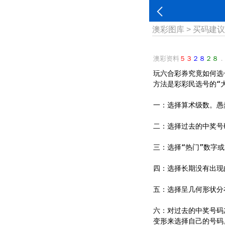
澳彩图库
>
买码建
澳彩资料
５３
２８
２８
．
玩六合彩券究竟如何选
方法是彩彩民选号的“
一：选择算术级数。愚
二：选择过去的中奖号
三：选择“热门”数字或
四：选择长期没有出现
五：选择呈几何形状分
六：对过去的中奖号码
变形来选择自己的号码。