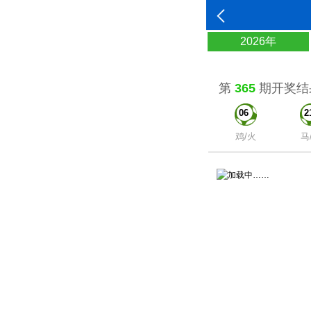
2026年
第
365
期开奖结
06
2
鸡/火
马