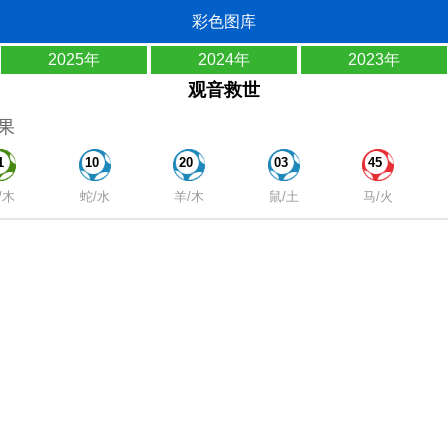
彩色图库
2025年
2024年
2023年
观音救世
果
1
10
20
03
45
/木
蛇/水
羊/木
鼠/土
马/火